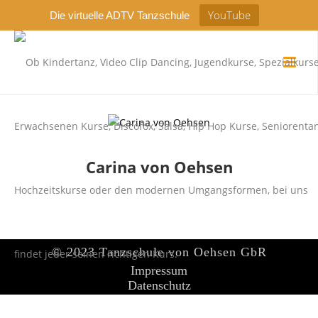
YouTube
Die virtuelle ADTV Tanzschule
Carina von Oehsen
© 2023 Tanzschule von Oehsen GbR
Impressum
Datenschutz