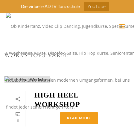
YouTube
Die virtuelle ADTV Tanzschule
WORKSHOPS VAREL
HIGH HEEL
WORKSHOP
READ MORE
0